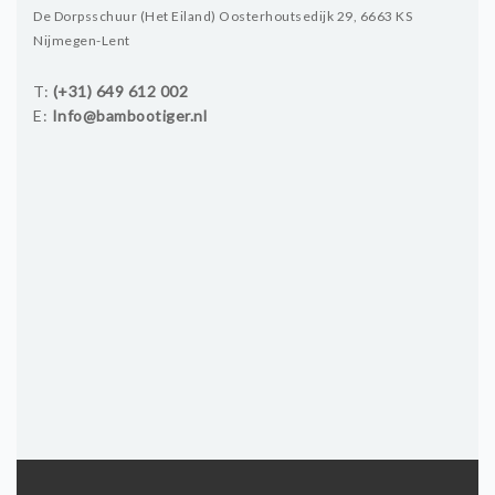
LESSEN & WORKSHOPS
De Dorpsschuur (Het Eiland)
Oosterhoutsedijk 29, 6663 KS
Nijmegen-Lent
LESSEN
WORKSHOPS
T:
(+31) 649 612 002
E:
Info@bambootiger.nl
FAQ
ÉÉN OP ÉÉN
QIGONG-THERAPIE (DUTCH)
QIGONG-THERAPIE
(ENGLISH)
CONTACT