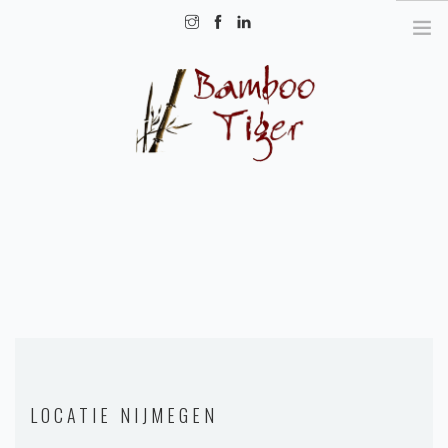
info@bambootiger.nl
HOME
IRMA
QIGONG
ZHINENG TAIJI
ZHINENG QIQONG
LINKS
LOCATIE NIJMEGEN
QIGONG-THERAPIE (ENGLISH)