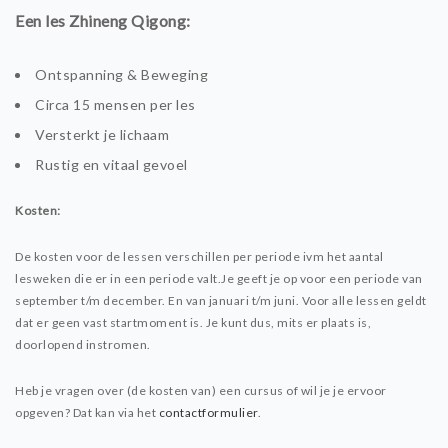
Een les Zhineng Qigong:
Ontspanning & Beweging
Circa 15 mensen per les
Versterkt je lichaam
Rustig en vitaal gevoel
Kosten:
De kosten voor de lessen verschillen per periode ivm het aantal
lesweken die er in een periode valt.Je geeft je op voor een periode van
september t/m december. En van januari t/m juni. Voor alle lessen geldt
dat er geen vast startmoment is. Je kunt dus, mits er plaats is,
doorlopend instromen.
Heb je vragen over (de kosten van) een cursus of wil je je ervoor
opgeven? Dat kan via het
contactformulier
.